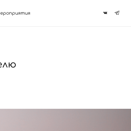
ероприятия
елю