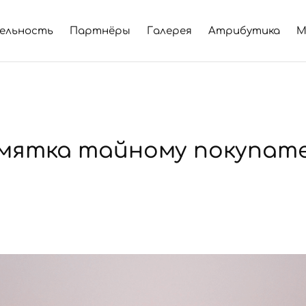
ельность
Партнёры
Галерея
Атрибутика
М
мятка тайному покупат