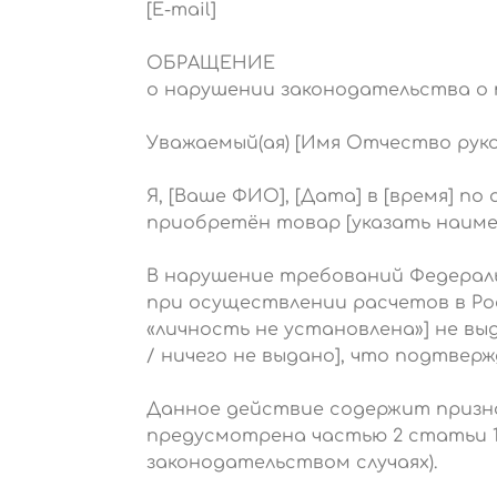
[E-mail]
ОБРАЩЕНИЕ
о нарушении законодательства о
Уважаемый(ая) [Имя Отчество руко
Я, [Ваше ФИО], [Дата] в [время] п
приобретён товар [указать наиме
В нарушение требований Федеральн
при осуществлении расчетов в Ро
«личность не установлена»] не выд
/ ничего не выдано], что подтве
Данное действие содержит призн
предусмотрена частью 2 статьи 1
законодательством случаях).