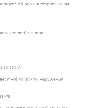
протокол об административном
количество] листах.
З, ПРОШУ:
звестно] по факту нарушения
П РФ.