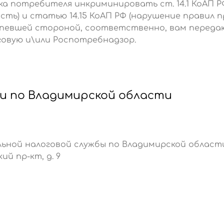
ка потребителя инкриминировать ст. 14.1 КоАП Р
ть) и статью 14.15 КоАП РФ (нарушение правил п
рпевшей стороной, соответственно, вам переда
овую и\или Роспотребнадзор.
и по Владимирской области
ьной налоговой службы по Владимирской област
кий пр-кт, д. 9