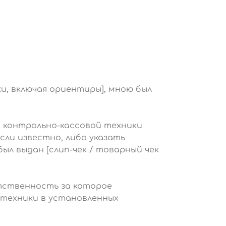
чки, включая ориентиры], мною был
и контрольно-кассовой техники
ли известно, либо указать
был выдан [слип-чек / товарный чек
тственность за которое
 техники в установленных