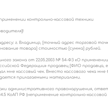
 применении контрольно-кассовой техники
водителя]!
о адресу: г. Владимир, [точный адрес торговой то
нование товара] стоимостью [сумма] рублей.
ого закона от 22.05.2003 № 54-ФЗ «О применени
ссийской Федерации» продавец [ФИО продавца, ес
ал мне кассовый чек. Вместо кассового чека мне 
рждается прилагаемыми материалами.
аки административного правонарушения, отве
4.5 КоАП РФ (неприменение контрольно-кассовой