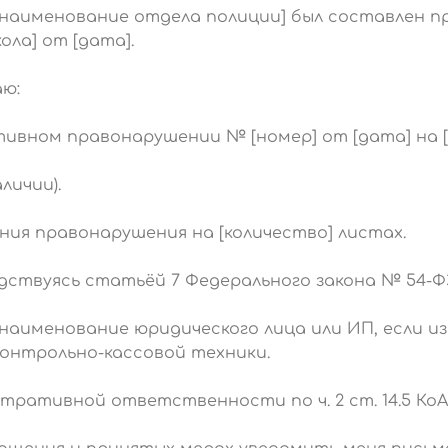
[наименование отдела полиции] был составлен 
ла] от [дата].
ю:
вном правонарушении № [номер] от [дата] на [
личии).
я правонарушения на [количество] листах.
одствуясь статьёй 7 Федерального закона № 54-Ф
наименование юридического лица или ИП, если и
онтрольно-кассовой техники.
тративной ответственности по ч. 2 ст. 14.5 КоА