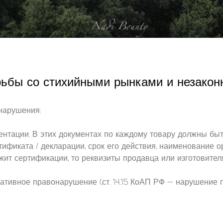
ьбы со стихийными рынками и незакон
нарушения:
ентации. В этих документах по каждому товару должны быт
тификата / декларации, срок его действия, наименование о
жит сертификации, то реквизиты продавца или изготовителя
ративное правонарушение (ст. 14.15 КоАП РФ — нарушение